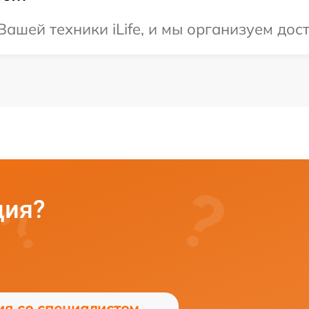
ашей техники iLife, и мы организуем дост
ция?
ия со специалистом