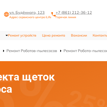
ул. Будённого, 123
+7 (861) 212-36-12
Адрес сервисного центра iLife
Горячая линия
Ремонт устройств
Цена ремонта
Вакансии
Контакт
Ремонт Роботов-пылесосов
Ремонт Робота-пылес
екта щеток
оса