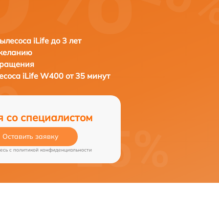
лесоса iLife до 3 лет
 желанию
бращения
лесоса
iLife W400 от 35 минут
я со специалистом
Оставить заявку
есь c
политикой конфиденциальности