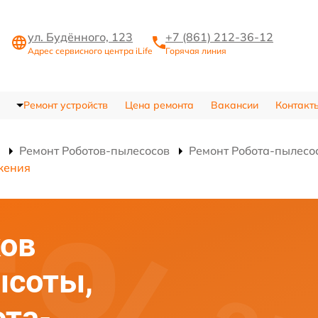
ул. Будённого, 123
+7 (861) 212-36-12
Адрес сервисного центра iLife
Горячая линия
Ремонт устройств
Цена ремонта
Вакансии
Контакт
Ремонт Роботов-пылесосов
Ремонт Робота-пылес
жения
ков
ысоты,
та-