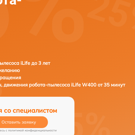
лесоса iLife до 3 лет
 желанию
бращения
ы, движения робота-пылесоса
iLife W400 от 35 минут
я со специалистом
Оставить заявку
есь c
политикой конфиденциальности