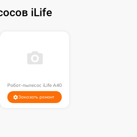
сов iLife
Робот-пылесос iLife A40
Заказать ремонт