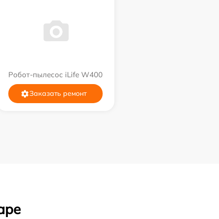
Робот-пылесос iLife W400
Заказать ремонт
аре