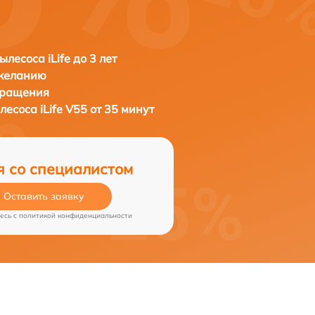
лесоса iLife до 3 лет
 желанию
бращения
ылесоса
iLife V55 от 35 минут
я со специалистом
Оставить заявку
есь c
политикой конфиденциальности