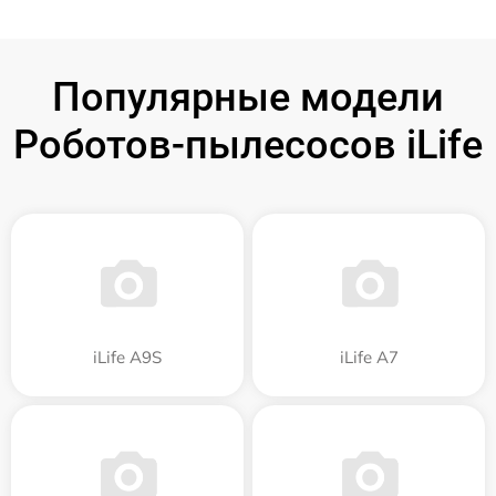
Популярные модели
Роботов-пылесосов iLife
iLife A9S
iLife A7