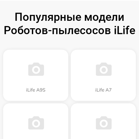
Популярные модели
Роботов-пылесосов iLife
iLife A9S
iLife A7