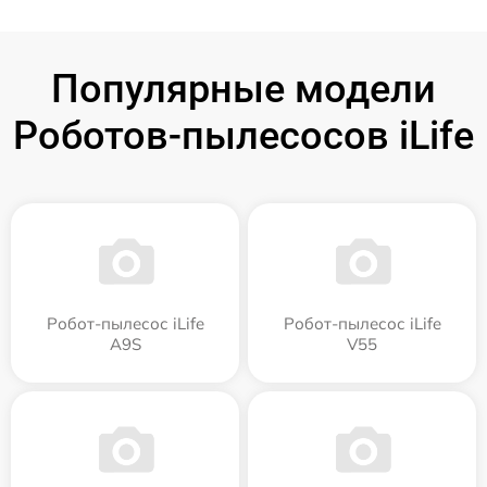
Популярные модели
Роботов-пылесосов iLife
Робот-пылесос iLife
Робот-пылесос iLife
A9S
V55