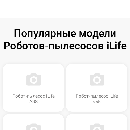
Популярные модели
Роботов-пылесосов iLife
Робот-пылесос iLife
Робот-пылесос iLife
A9S
V55