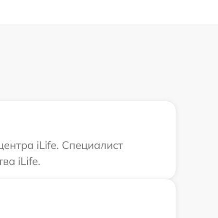
ентра iLife. Специалист
а iLife.