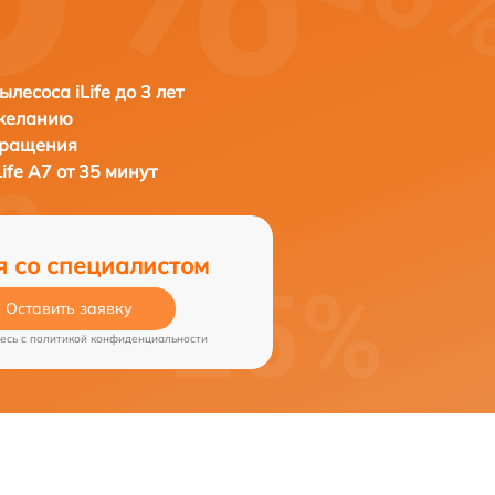
лесоса iLife до 3 лет
 желанию
бращения
Life A7 от 35 минут
я со специалистом
Оставить заявку
есь c
политикой конфиденциальности